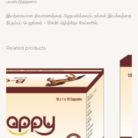
பயன்படுத்தலாம்
இயற்கையான நிவாரணத்தை அனுபவிக்கவும், உங்கள் இயக்கத்தை
திரும்பப் பெறுங்கள் – Bade ஆர்த்தோ கேப்ஸூல்.
Related products