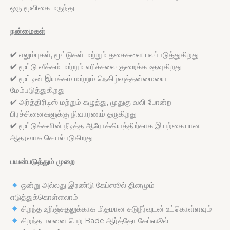
ஒரு மூலிகை மருந்து.
நன்மைகள்
✔ எலும்புகள், மூட்டுகள் மற்றும் தசைகளை பலப்படுத்துகிறது
✔ மூட்டு வீக்கம் மற்றும் எரிச்சலை குறைக்க உதவுகிறது
✔ மூட்டின் இயக்கம் மற்றும் நெகிழ்வுத்தன்மையை
மேம்படுத்துகிறது
✔ அர்த்திரிடிஸ் மற்றும் கழுத்து, முதுகு வலி போன்ற
பிரச்சினைகளுக்கு நிவாரணம் தருகிறது
✔ மூட்டுக்களின் நீடித்த ஆரோக்கியத்திற்காக இயற்கையான
ஆதரவாக செயல்படுகிறது
பயன்படுத்தும் முறை
ஒன்று அல்லது இரண்டு கேப்ஸூல் தினமும்
எடுத்துக்கொள்ளலாம்
சிறந்த உறிஞ்சுதலுக்காக மிதமான சுடுநீர்வுடன் உட்கொள்ளவும்
சிறந்த பலனை பெற Bade ஆர்த்தோ கேப்ஸூல்