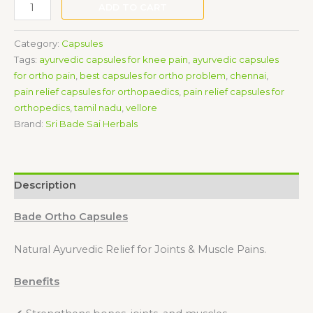
Bade
ADD TO CART
Ortho
Capsules
Category:
Capsules
quantity
Tags:
ayurvedic capsules for knee pain
,
ayurvedic capsules
for ortho pain
,
best capsules for ortho problem
,
chennai
,
pain relief capsules for orthopaedics
,
pain relief capsules for
orthopedics
,
tamil nadu
,
vellore
Brand:
Sri Bade Sai Herbals
Description
Bade Ortho Capsules
Natural Ayurvedic Relief for Joints & Muscle Pains.
Benefits